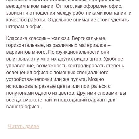
веющим в компании. От того, как оформлен офис,
зависит и отношения между работниками компании, и
качество работы. Отдельное внимание стоит уделить
шторам в офис.
Классика классик – жалюзи. Вертикальные,
горизонтальные, из различных материалов –
вариантов много. По функциональности они
выигрывают у многих других видов штор. Удобное
управление, возможность контролировать степень
освещения офиса с помощью специального
устройства-цепочки или же пульта. Можно
использовать разные цвета или поиграться с
полутонами одного из цветов. Другими словами, вы
всегда сможете найти подходящий вариант для
вашего офиса.
Однако есть множество других куда более
привлекательных и оригинальных решений, которые
Читать далее
покажут ваш хороший вкус и открытость всему
новому.