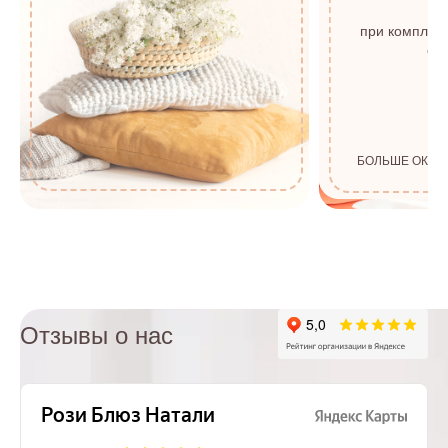
с
при комплек
от 
БОЛЬШЕ ОКОН
Отзывы о нас