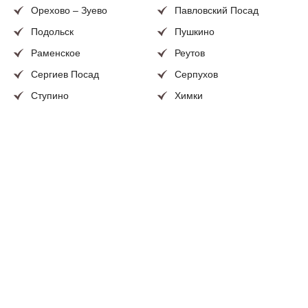
подойдут рулонные шторы для офиса каких-нибудь
Орехово – Зуево
Павловский Посад
нейтральных цветов. Также строгость офиса
Подольск
Пушкино
подчеркнут контрастные с цветом стен или мебели
ткани для штор.
Раменское
Реутов
Сергиев Посад
Серпухов
Для залов-конференций – как правило больших
помещений – шторы должны способствовать
Ступино
Химки
созданию лёгкой и ненапряженной атмосферы. Стоит
Чехов
Щелково
хорошо освещать эту комнату, поэтому лучше всего
Электросталь
и иные населенные
повесить полупрозрачные занавески на окна.
пункты
Если в помещении необходимо проводить показ
слайдов, то такие шторы для офисов и организаций
должны быть полностью светонепроницаемыми.
Хорошо эту задачу выполнят тёмные портьеры из
плотных тканей. Также можно воспользоваться
тканью блэкаут, которая не пропускает свет вне
зависимости от цвета полотна (можно использовать
даже светлые бежевые и белые оттенки). Шторы для
офиса и кабинета часто заказывают именно из этой
ткани. Поэтому римские шторы в офис из ткани