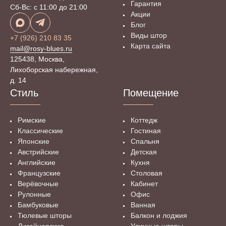
Гарантия
Сб-Вс: с 11:00 до 21:00
Снижают быструю утомляемость и снимают
Акции
напряжение шторы светло-зелёного цвета.
Блог
Виды штор
С помощью светло-синего цвета можно добиться
+7 (926) 210 83 35
Карта сайта
mail@rosy-blues.ru
некой сдержанности в атмосфере офиса. Синий
125438, Москва,
издавна считается цветом мудрости. Поэтому если
Лихоборская набережная,
работники вашего офиса должны решать сложные
д. 14
научные задачи, вам подойдут шторы этого цвета.
Стиль
Помещение
Шторы для офиса на заказ – это полная свобода
выбора тканей, цветов и вида шторы. На сайте
Римские
Коттедж
нашего салона «Рози Блюз» вы можете заказать
Классические
Гостиная
шторы в офис совсем недорого!
Японские
Спальня
Австрийские
Детская
Правильно подобранные шторы в офис – это залог
Английские
Кухня
успеха всей организации!
Французские
Столовая
Верёвочные
Кабинет
Рулонные
Офис
Бамбуковые
Ванная
Тюлевые шторы
Балкон и лоджия