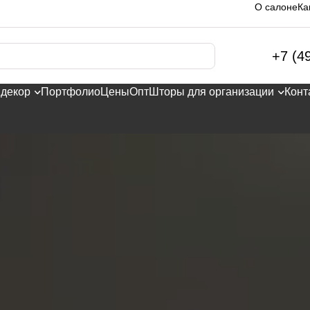
О салоне
Ка
+7 (4
 декор
Портфолио
Цены
Опт
Шторы для организации
Конт