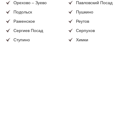
Орехово – Зуево
Павловский Посад
Подольск
Пушкино
Раменское
Реутов
Сергиев Посад
Серпухов
Ступино
Химки
Чехов
Щелково
Электросталь
и иные населенные
пункты