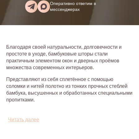
Оперативно ответим в
мессенджерах
Благодаря своей натуральности, долговечности и
простоте в уходе, бамбуковые шторы стали
практичным элементом окон и дверных проёмов
множества современных интерьеров.
Представляют из себя сплетённое с помощью
соломки и нитей полотно из тонких прочных стеблей
бамбука, высушенных и обработанных специальными
пропитками.
Они отталкивают пыль и грязь, влагоустойчивы,
обеспечивают хорошую защиту от солнца не
Читать далее
препятствуя воздухообмену и создавая комфортную
атмосферу для глаз, долговечны, не выгорают и не
деформируются от солнечных лучей.