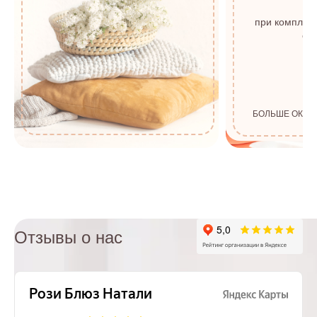
с
при комплек
от 
БОЛЬШЕ ОКОН
Отзывы о нас