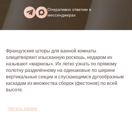
Оперативно ответим в
мессенджерах
Французские шторы для ванной комнаты
олицетворяют изысканную роскошь, недаром их
называют «маркизы». Их легко узнать по прямому
полотну разделённому на одинаковые по ширине
вертикальные секции и спускающимся дугообразным
каскадам из множества сборок (фестонов) по всей
высоте.
Французские шторы для ванной бывают двух
видов:
Читать далее
Стационарные - выполнены из лёгкой прозрачной
ткани, они не поднимаются, а дополняются обычно