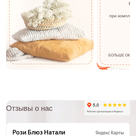
о
с
при комплек
от 
БОЛЬШЕ ОКОН
Отзывы о нас