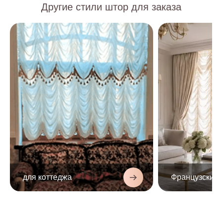
портьерами, либо классическими шторами с
Другие стили штор для заказа
ламбрекеном.
Подъёмные - карниз снабжён механизмом
подъёма и фиксации на любой высоте. Могут быть
изготовлены из любой лёгкой или плотной ткани.
Из-за множества фестонов на пошив требуется
большое количество качественной ткани, бюджетная
ткань будет смотреться дёшево.
Обычно используется тюль, вуаль, органза, тонкий
шёлк, шифон, муар, батист, но часто применяются и
портьерная ткань, велюр, бархат, дополняются
декорирующими элементами: объёмными подхватами,
стеклярусом из хрусталя, бусинами на нитке – все это
разнообразит однотонные шторы.
для коттеджа
Управление маркизами обычно осуществляется
вручную, но может также быть и с помощью
стационарного, либо дистанционного электропривода.