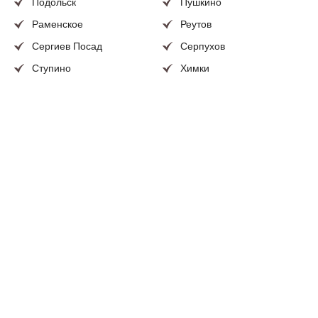
Подольск
Пушкино
Раменское
Реутов
Сергиев Посад
Серпухов
Ступино
Химки
Чехов
Щелково
Электросталь
и иные населенные
пункты