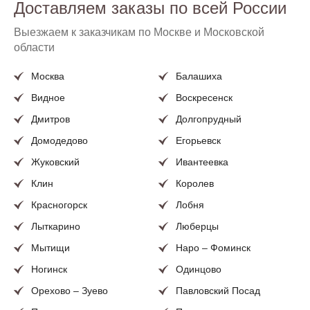
Доставляем заказы по всей России
Пошив французских штор для
Выезжаем к заказчикам по Москве и Московской
ванной
области
В салоне «Рози Блюз» вы сможете заказать пошив
Москва
Балашиха
французских штор для ванной комнаты с учётом
Видное
Воскресенск
стилистики, индивидуальных размеров ваших окон и
других особенностей помещения, а также ваших
Дмитров
Долгопрудный
личных предпочтений.
Домодедово
Егорьевск
Предлагаем пошив из более 6000 различных тканей,
Жуковский
Ивантеевка
которые можно посмотреть в нашем каталоге тканей,
Клин
Королев
или посетив наш салон. Возможно изготовление из
вашей ткани.
Красногорск
Лобня
Лыткарино
Люберцы
Салон «Рози Блюз» находится по адресу: Москва,
Лихоборская набережная, д. 14.
Мытищи
Наро – Фоминск
Ногинск
Одинцово
Орехово – Зуево
Павловский Посад