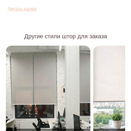
Есть две основные разновидности рольштор:
Читать далее
Открытые - вал крепится на створку окна, к стене
или потолку, полотно не полностью прилегает к
окну, держат форму при помощи утяжелителя снизу.
Являются простым и более экономным вариантом.
Другие стили штор для заказа
Часто комбинируются с классическими или
тюлевыми шторами.
Закрытые - являются кассетной системой, в
которой вал закрыт специальным коробом
закреплённым на створке окна, с помощью
направляющих по бокам полотно прилегают к окну
не оставляя зазоров и полностью блокирую свет.
Более дорогой вариант.
Виды крепления роллетных штор:
На всю ширину оконного проёма - вал в роли
карниза закреплён над окном, также должен
выступать не менее 5 см с каждой стороны от окна.