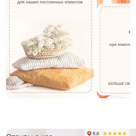
для наших постоянных клиентов
о
с
при комплек
от 
БОЛЬШЕ ОКОН