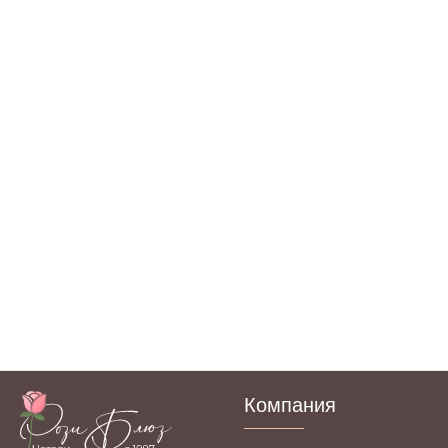
стилистики, индивидуальных размеров ваших окон и
других особенностей помещения, а также ваших
личных предпочтений.
Предлагаем пошив из более 6000 различных тканей,
которые можно посмотреть в нашем каталоге тканей,
или посетив наш салон. Возможно изготовление из
вашей ткани.
Салон «Рози Блюз» находится по адресу: Москва,
Лихоборская набережная, д. 14.
Компания