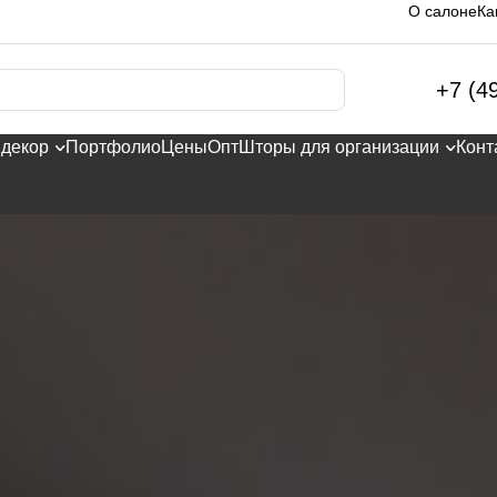
О салоне
Ка
+7 (4
 декор
Портфолио
Цены
Опт
Шторы для организации
Конт