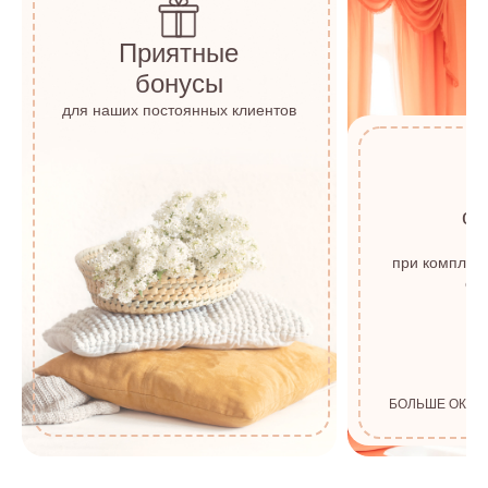
Приятные
бонусы
для наших постоянных клиентов
о
с
при комплек
от 
БОЛЬШЕ ОКОН