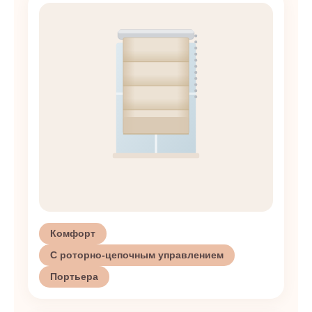
Комфорт
С роторно-цепочным управлением
Портьера