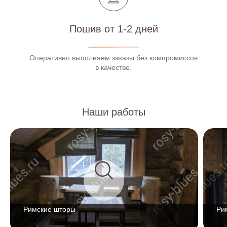
Пошив от 1-2 дней
Оперативно выполняем заказы без компромиссов
в качестве.
Наши работы
Римские шторы
Ри