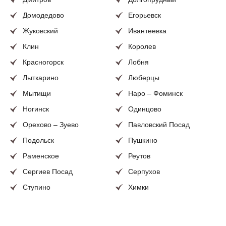
в стили прованс или кантри, и придадут интерьеру
лёгкость и романтичность.
Домодедово
Егорьевск
Жуковский
Ивантеевка
Жалюзи
- данный вид защиты от солнечного света на
пластиковые окона, состоит из полотна и механизма,
Клин
Королев
который используется для регулировки уровня света.
Красногорск
Лобня
Лыткарино
Люберцы
Мытищи
Наро – Фоминск
Ногинск
Одинцово
Орехово – Зуево
Павловский Посад
Подольск
Пушкино
Раменское
Реутов
Сергиев Посад
Серпухов
Разновидности римских штор: классические,
Ступино
Химки
каскадные, бескаркасные
Чехов
Щелково
Электросталь
и иные населенные