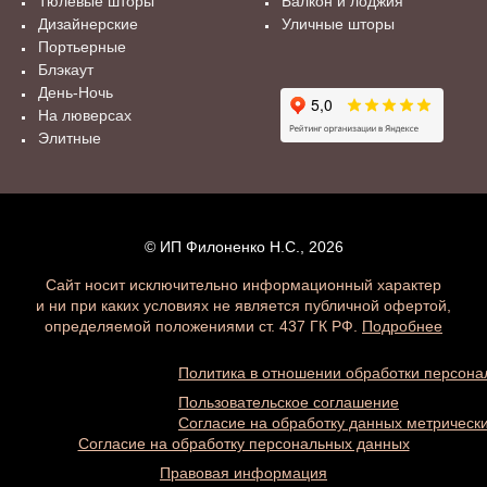
Тюлевые шторы
Балкон и лоджия
Дизайнерские
Уличные шторы
На сайте нашего салона «Рози Блюз» вы можете
Портьерные
заказать шторы для ванной комнаты и превратить
Блэкаут
её в настоящую зону релакса и комфорта!
День-Ночь
На люверсах
Элитные
© ИП Филоненко Н.С., 2026
Сайт носит исключительно информационный характер
и ни при каких условиях не является публичной офертой,
определяемой положениями ст. 437 ГК РФ.
Подробнее
Политика в отношении обработки персон
Пользовательское соглашение
Согласие на обработку данных метричес
Согласие на обработку персональных данных
Правовая информация