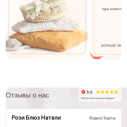
с
при комплек
от 
БОЛЬШЕ ОКОН
Отзывы о нас