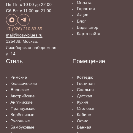
Оплата
Выбор цвета изделия
Пн-Пт: с 10:00 до 22:00
Гарантия
Сб-Вс: с 11:00 до 21:00
Акции
Что касается цвета шторы для ванной комнаты, то тут
Блог
выбор велик. Игра с цветом предоставляет множество
Виды штор
+7 (926) 210 83 35
возможностей.
Карта сайта
mail@rosy-blues.ru
125438, Москва,
Можно поиграть на контрасте – яркое пятно на окне,
Лихоборская набережная,
сочетающееся с каким-либо мелким атрибутом
д. 14
интерьера вроде небольшого шкафчика или коврика,
Стиль
Помещение
оживит комнату и добавит радостных ноток. А можно
повесить шторы, сливающиеся со стеной, и тогда они
создадут загадочную, но изящную атмосферу. Никогда
Римские
Коттедж
не будет лишней белая штора для ванной – это
Классические
Гостиная
особая изюминка в ванной любого стиля.
Японские
Спальня
Австрийские
Детская
В салоне «Рози Блюз» Вы сможете заказать шторы в
Английские
Кухня
ванную комнату с учётом стилистики, индивидуальных
Французские
Столовая
размеров ваших окон и других особенностей
Верёвочные
Кабинет
помещения, а также ваших личных предпочтений.
Рулонные
Офис
Заказав работу в нашем ателье - цена Вас приятно
Бамбуковые
Ванная
удивит!