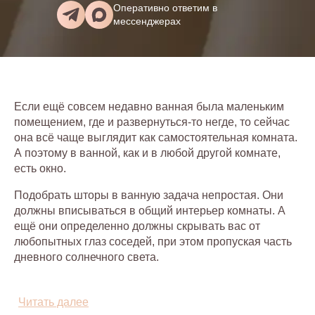
Оперативно ответим в
мессенджерах
Если ещё совсем недавно ванная была маленьким
помещением, где и развернуться-то негде, то сейчас
она всё чаще выглядит как самостоятельная комната.
А поэтому в ванной, как и в любой другой комнате,
есть окно.
Подобрать шторы в ванную задача непростая. Они
должны вписываться в общий интерьер комнаты. А
ещё они определенно должны скрывать вас от
любопытных глаз соседей, при этом пропуская часть
дневного солнечного света.
Следует сразу же отбросить тяжелые ткани, хорошо
впитывающие влагу и сильно реагирующие на
Читать далее
сырость.